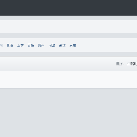
州
贵港
玉林
百色
贺州
河池
来宾
崇左
排序：
回帖