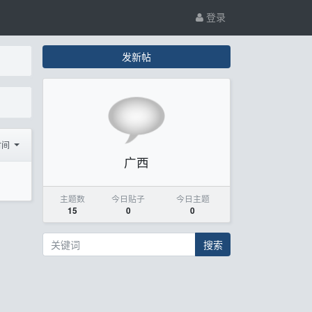
登录
发新帖
时间
广西
主题数
今日贴子
今日主题
15
0
0
搜索