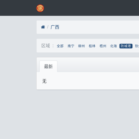
广西
区域 :
全部
南宁
柳州
桂林
梧州
北海
防城港
钦
最新
无