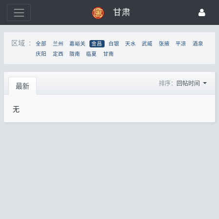
甘肃
区域 :
全部
兰州
嘉峪关
金昌
白银
天水
武威
张掖
平凉
酒泉
庆阳
定西
陇南
临夏
甘南
排序：
回帖时间
最新
无