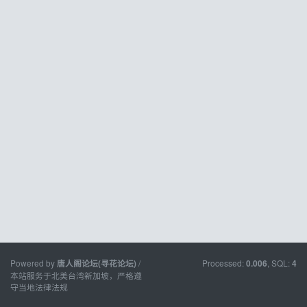
Powered by
/
Processed:
, SQL:
唐人阁论坛(寻花论坛)
0.006
4
本站服务于北美台湾新加坡，严格遵
守当地法律法规