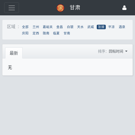
甘肃
区域 :
全部
兰州
嘉峪关
金昌
白银
天水
武威
张掖
平凉
酒泉
庆阳
定西
陇南
临夏
甘南
排序：
回帖时间
最新
无