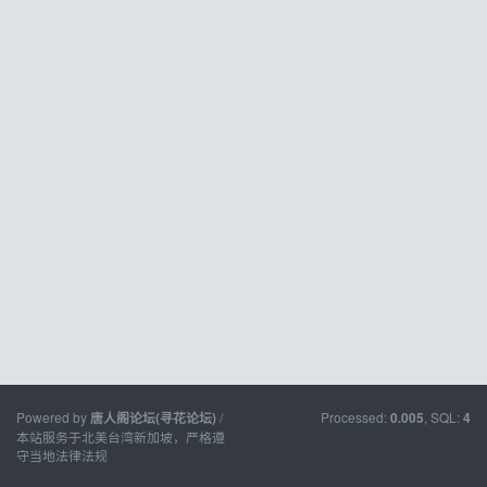
Powered by
/
Processed:
, SQL:
唐人阁论坛(寻花论坛)
0.005
4
本站服务于北美台湾新加坡，严格遵
守当地法律法规